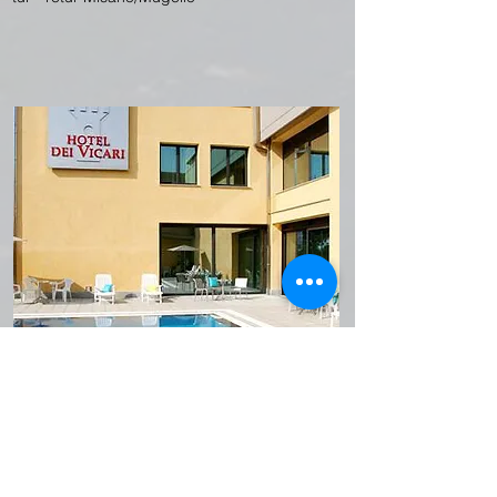
Overnatting og fly
Overnatting og fly er ikke inkludert i prisen