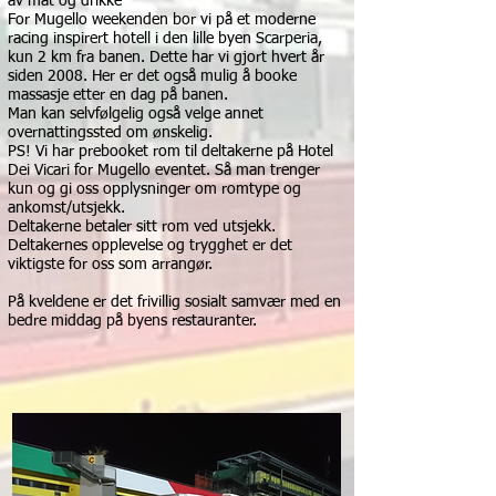
av mat og drikke
For Mugello weekenden bor vi på et moderne
racing inspirert hotell i den lille byen Scarperia,
kun 2 km fra banen. Dette har vi gjort hvert år
siden 2008. Her er det også mulig å booke
massasje etter en dag på banen.
Man kan selvfølgelig også velge annet
overnattingssted om ønskelig.
PS! Vi har prebooket rom til deltakerne på Hotel
Dei Vicari for Mugello eventet. Så man trenger
kun og gi oss opplysninger om romtype og
ankomst/utsjekk.
Deltakerne betaler sitt rom ved utsjekk.
Deltakernes opplevelse og trygghet er det
viktigste for oss som arrangør.
På kveldene er det frivillig sosialt samvær med en
bedre middag på byens restauranter.