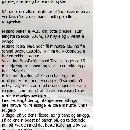
gateregistrerte og bane motorsykler
Så her er det alle muligheter til å oppleve noen av
verdens råeste racerbane i helt spesielle
omgivelser.
Misano banen er 4,23 km, total bredde=12m,
lengste strekke=530m, 10 høyre og 6 venstre
svinger
Misano ligger bare noen få minutter kjøring fra
strand byene Cattolica, Rimini og Riccione som
har en rekke hoteller
Valentino Rossi's hjemsted Tavullia ligger ca 15
min kjøring fra banen, og vi vil ta en middag på
hans Pizzeria.
Etter endt kjøring på Misano banen, er det
muligheter for noen feriedager på stranda på
østkysten, eller s
tart med noen dager i Toscana
regionen som blir kåret til verdens vakreste av
utallige reiselivs næringer.
Firenze, vingårder og utallige overnattings
alternativer for feriedager er bare minutter unna
Mugello
3 dager på verdens råeste racing bane og anlegg.
Få adrenalin boost på banen på, og ta det hele
inn på kvelden med det beste Italia har å by på