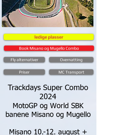
ledige plasser
Book Misano og Mugello Combo
Fly alternativer
Overnatting
Priser
MC Transport
Trackdays Super Combo
2024
MotoGP og World SBK
banene Misano og Mugello
Misano 10.-12. august +