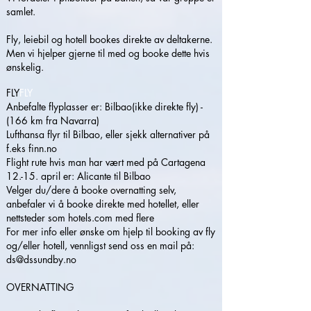
samlet.
Fly, leiebil og hotell bookes direkte av deltakerne.
Men vi hjelper gjerne til med og booke dette hvis
ønskelig.
FLY
FLY
Anbefalte flyplasser er: Bilbao(ikke direkte fly) -
(166 km fra Navarra)
Lufthansa flyr til Bilbao, eller sjekk alternativer på
f.eks finn.no
Flight rute hvis man har vært med på Cartagena
12.-15. april er: Alicante til Bilbao
Velger du/dere å booke overnatting selv,
anbefaler vi å booke direkte med hotellet, eller
nettsteder som hotels.com med flere
For mer info eller ønske om hjelp til booking av fly
og/eller hotell, vennligst send oss en mail på:
ds@dssundby.no
OVERNATTING