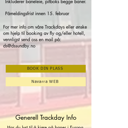
Inkluderer baneleie, pitboks begge baner.
Påmeldingsfrist innen 15. februar
​For mer info om våre Trackdays eller ønske
om hjelp til booking av fly og/eller hotell,
vennligst send oss en mail på:
ds@dssundby.no
BOOK DIN PLASS
Navarra WEB
Generell Trackday Info
Har du lyst til å kjøre på baner i Europa,