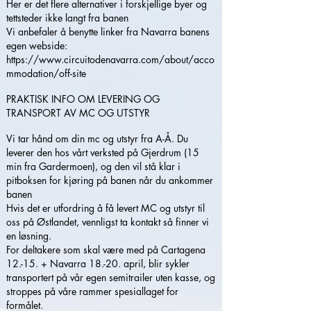
Her er det flere alternativer i forskjellige byer og
tettsteder ikke langt fra banen
Vi anbefaler å benytte linker fra Navarra banens
egen webside:
https://www.circuitodenavarra.com/about/acco
mmodation/off-site
PRAKTISK INFO OM LEVERING OG
TRANSPORT AV MC OG UTSTYR
Vi tar hånd om din mc og utstyr fra A-Å. Du
leverer den hos vårt verksted på Gjerdrum (15
min fra Gardermoen), og den vil stå klar i
pitboksen for kjøring på banen når du ankommer
banen
Hvis det er utfordring å få levert MC og utstyr til
oss på Østlandet, vennligst ta kontakt så finner vi
en løsning.
For deltakere som skal være med på Cartagena
12.-15. + Navarra 18.-20. april, blir sykler
transportert på vår egen semitrailer uten kasse, og
stroppes på våre rammer spesiallaget for
formålet.