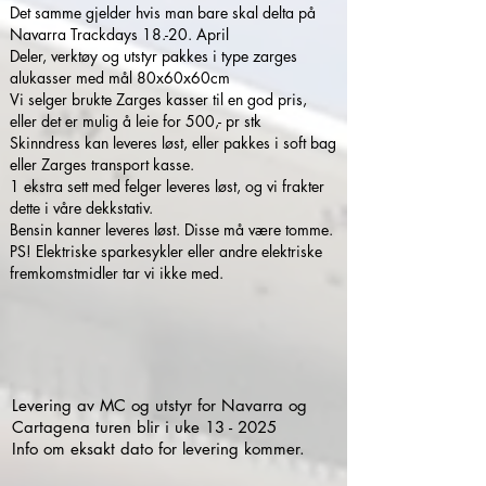
Det samme gjelder hvis man bare skal delta på
Navarra Trackdays 18.-20. April
Deler, verktøy og utstyr pakkes i type zarges
alukasser med mål 80x60x60cm
Vi selger brukte Zarges kasser til en god pris,
eller det er mulig å leie for 500,- pr stk
Skinndress kan leveres løst, eller pakkes i soft bag
eller Zarges transport kasse.
1 ekstra sett med felger leveres løst, og vi frakter
dette i våre dekkstativ.
Bensin kanner leveres løst. Disse må være tomme.
PS! Elektriske sparkesykler eller andre elektriske
fremkomstmidler tar vi ikke med.​
Levering av MC og utstyr for Navarra og
Cartagena turen blir i uke 13 - 2025
Info om eksakt dato for levering kommer.