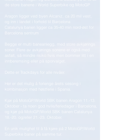
de store banene i World Superbike og MotoGP
Aragon ligger ved byen Alcaniz, ca 20 mil vest,
og inn i landet i forhold til Barcelona
Catalunya banen ligger ca 35-40 min nord-øst for
Barcelona sentrum
Begge er multi baneanlegg, med store avkjørings
soner. Flere av avkjørings sonene er også med
asfalt, så mindre risiko hvis men bommer litt i en
innberemsing eller på sporvalget.
Dette er Trackdays for alle nivåer.
Her er det mulig å forlenge årets sesong i
kombinasjon med høstferie i Spania.
Kjør på MotoGP/World SBK banen Aragon 11.-13.
Oktober - ta noen god hvile/feriedager i Barcelona,
og kjør på MotoGP/World SBK banen Catalunya
18.-20. og/eller 21.-23. Oktober.
En unik mulighet til å få kjøre på 2 MotoGP/World
Superbike baner på samme tur.