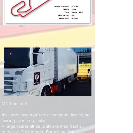
MC Transport
Inkludert i event prisen er transport, lasting og
lossing av mc og utstyr
Vi organiserer alt de praktiske med frakt av
mc/utstyr Oslo-Aragon-Barcelona-Oslo.