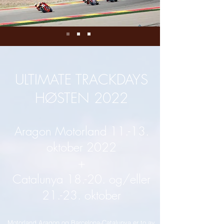
ULTIMATE TRACKDAYS
HØSTEN 2022
Aragon Motorland 11.-13.
oktober 2022
+
Catalunya 18.-20. og/eller
21.-23. oktober
Motorland Aragon og Barcelona-Catalunya er to av