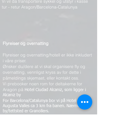
Vi vil da transportere sykkel og utstyr i kasse
tur - retur Aragon/Barcelona-Catalunya
Flyreiser og overnatting
Flyreiser og overnatting/hotell er ikke inkludert
i våre priser.
Ønsker du/dere at vi skal organisere fly og
overnatting, vennligst kryss av for dette i
påmeldings skjemaet, eller kontakt oss.
Vi prebooker noen rom for deltakerne for
Aragon på
Hotel Ciudad Alcaniz, som ligger i
Alcaniz by
For Barcelona/Catalunya bor vi på Hotel
Augusta Valles ca 3 km fra banen. Nærmeste
by/tettsted er Granollers.
Ønsker du og booke rom via oss, vennligst vær
rask, da dette hotellene blir raskt fullbooket
under disse Trackdays
Nærmeste flyplass for begge baner er