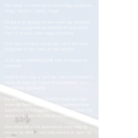
Det kjøres i 4 nivåer på de forskjellige gruppene:
Rolig - Medium - Rask - Race
Så det er en gruppe for alle nivåer og hastighet.
Fra helt nybegynner på bane/mc til race førere
som vil ha noen unike dager til testing.
Hvis man vil prøve seg på løp, så er det også
muligheter til det. Dette er helt valgfritt.
ALLE løp er med RULLENE start for maksimal
sikkerhet.
Valgfritt som sagt å kjøre løp, men vi anbefaler å
prøve da dette gir masse ekstra kjøretid, og en
spennende opplevelse.
På våre Trackdays på MotoGP baner kan man
bruke de fleste motorsykler. Fra gateregistrerte
SuperMoto til fullriggede Racebikes, og man må
absolut ikke ikke ha siste års modell.
Som alltid har vi full race-service med salg og
omlegg av dekk, pluss salg service av deler og
utstyr.