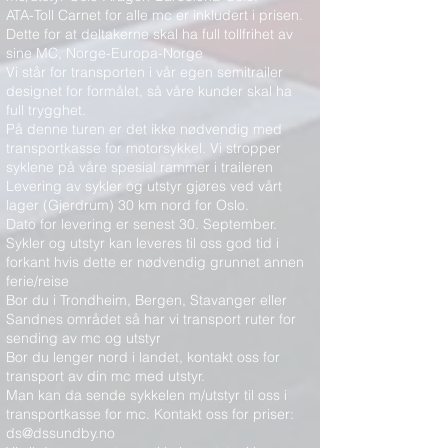
ATA-Toll Carnet for alle mc er inkludert i prisen.
Dette for at deltakerne skal ha full tollfrihet av
sine MC, Norge-Europa-Norge
Vi står for transporten i vår egen semitrailer
designet for formålet, så våre kunder skal ha
full trygghet.
På denne turen er det ikke nødvendig med
transportkasse for motorsykkel. Vi stropper
syklene på våre spesial rammer i traileren
Levering av sykler og utstyr gjøres ved vårt
lager (Gjerdrum) 30 km nord for Oslo.
Dato for levering er senest 30. September.
Sykler og utstyr kan leveres til oss god tid i
forkant hvis dette er nødvendig grunnet annen
ferie/reise
Bor du i Trondheim, Bergen, Stavanger eller
Sandnes området så har vi transport ruter for
sending av mc og utstyr
Bor du lenger nord i landet, kontakt oss for
transport av din mc med utstyr.
Man kan da sende sykkelen m/utstyr til oss i
transportkasse for mc. Kontakt oss for priser:
ds@dssundby.no