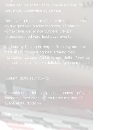
Denne service er for vår gruppe eksklusivt, for
best mulig opplevelse og service
Det er viktig for oss at våre kunde føler sikkerhet
og trygghet ved å reise med oss, så bare ta
kontakt hvis det er noe du/dere lurer på i
forbindelse med våre Trackdays Events
Vi i Sundby-Racing er Norges Trackday arrangør
med absolutt lengst og best erfaring med
trackdays i Europe. Vi startet med dette i 1999, og
har hatt tusentall Norske deltakere gjennom disse
årene.
Kontakt:
ds@dssundby.no
På kveldene er det frivillig sosialt samvær på våre
Trackdays,med eventuelt en bedre middag på
byens restauranter :-)
Håper vi ses :-)